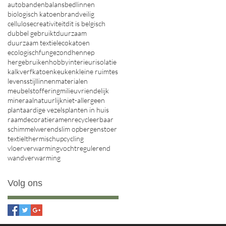
autobanden
balans
bedlinnen
biologisch katoen
brandveilig
cellulose
creativiteit
dit is belgisch
dubbel gebruikt
duurzaam
duurzaam textiel
ecokatoen
ecologisch
fun
gezond
hennep
hergebruiken
hobby
interieur
isolatie
kalkverf
katoen
keuken
kleine ruimtes
levensstijl
linnen
materialen
meubelstoffering
milieuvriendelijk
mineraal
natuurlijk
niet-allergeen
plantaardige vezels
planten in huis
raamdecoratie
ramen
recycleerbaar
schimmelwerend
slim opbergen
stoer
textiel
thermisch
upcycling
vloerverwarming
vochtregulerend
wandverwarming
Volg ons