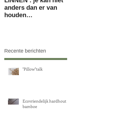
LINNEN : je kan niet
anders dan er van
houden…
Recente berichten
"Pillow"talk
Ecovriendelijk hardhout =
bamboe