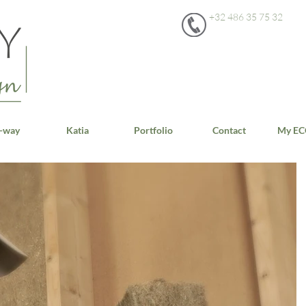
+32 486 35 75 32
-way
Katia
Portfolio
Contact
My EC