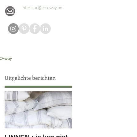
interieur@eco-way.be
O-way
Uitgelichte berichten