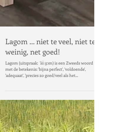
Lagom ... niet te veel, niet te
weinig, net goed!
Lagom (uitspraak: ˈlɑ̀ːɡɔm) is een Zweeds woord
met de betekenis: 'bijna perfect', 'voldoende',
'adequaat', 'precies zo goed/veel als het...