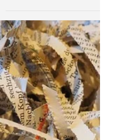
isolatie? Daar mag je zeker
van zijn!
Wanneer ik aan de kledingcontainer stond, vroeg ik
me wel eens af waar mijn oude kledij naar toe
ging? Die versleten broek kan toch...