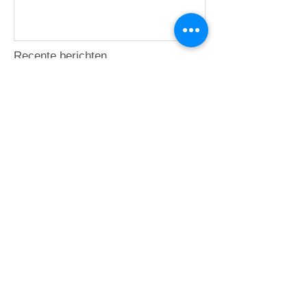
houden…
Recente berichten
"Pillow"talk
Ecovriendelijk hardhout =
bamboe
Zelf wasmiddel maken van
Marseille zeep