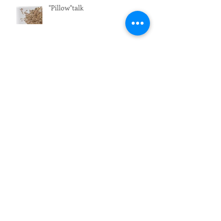
"Pillow"talk
Ecovriendelijk hardhout =
bamboe
Zelf wasmiddel maken van
Marseille zeep
Heeft jouw interieur ook jouw
karakter?